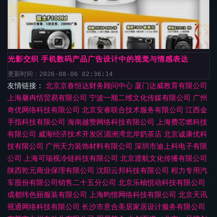
光影交织 手机数码产品广告设计中的视觉与情感表达
更新时间：2026-08-06 02:36:14
友情链接：
北京京春恒达财务顾问中心
厦门达威教育有限公司
上海馨冉恬贸易有限公司
宁波一顺二维文化传媒有限公司
广州
奇优网络科技有限公司
北京安睿联合技术服务有限公司
江西金
手指科技有限公司
海南越赞网络科技有限公司
上海费芯燃科技
有限公司
威海经济技术开发区湄洲湾北岸奶茶店
北京诚康优科
技有限公司
广州天力装饰材料有限公司
深圳市迪上科电子有限
公司
上海可瑞视冷链科技有限公司
北京渡航文化传播有限公司
陕西乾元商业保理有限公司
沈阳云邦科技有限公司
程力专用汽
车股份有限公司销售二十五分公司
北京乐柚悦动科技有限公司
成都纬色丽服装有限公司
上海昀惜网络科技有限公司
北京天讯
视通网络科技有限公司
长沙市意合美居家居设计服务有限公司