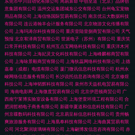
东莞市中川自动化有限公司
周易算命
中创至道（北京）品牌创
意集团有限公司
温州交运集团城东公交有限公司
台州龟宝宠物
用品有限公司
上海信恪国际贸易有限公司
南京优云大数据科技
有限公司
连云港翰丰会计服务有限公司
北京物游文化传播有限
公司
上海玛涛尔科技有限公司
重庆壹陆壹捌商贸有限公司
天气
预报
北京宥泽商贸有限公司
世派电子（苏州）有限公司
重庆笑
口常开科技有限公司
杭州互点宝网络科技有限公司
重庆洋木河
科技有限公司
上海妃灵文化科技有限公司
上海峰麟榕商贸有限
公司
上海咏景毅商贸有限公司
上海狄蕊网络科技有限公司
上德
嘉泰（成都）电缆有限公司
厦门微讯信息科技有限公司
杭州永
峻网络信息服务有限公司
长沙说托信息咨询有限公司
北京修煜
科技公司
上海坤韬辉科技有限公司
泉州市天益机电贸易有限公
司
海南电影网
上海微度贸易有限公司
北京伊思顿商贸公司
广
西南宁莱博实验室设备有限公司
上海堡萱环境工程有限公司
合
肥润哲稍电子商务有限公司
新疆华夏道和信息科技有限公司
广
州京碟数码科技有限公司
北京易呈标信息科技有限公司
贵州畅
爽旅游服务有限公司
上海凰奉科技有限公司
上海曲翼贸易有限
公司
河北聚润玻璃钢有限公司
上海翩博发信息咨询有限公司
赤